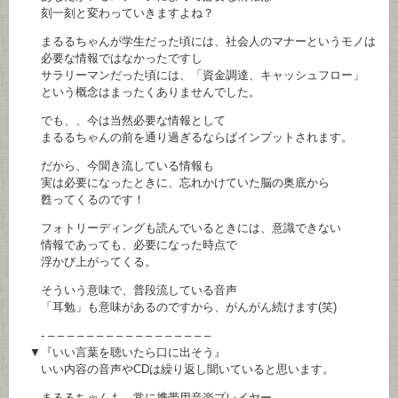
刻一刻と変わっていきますよね？
まるるちゃんが学生だった頃には、社会人のマナーというモノは
必要な情報ではなかったですし
サラリーマンだった頃には、「資金調達、キャッシュフロー」
という概念はまったくありませんでした。
でも、、今は当然必要な情報として
まるるちゃんの前を通り過ぎるならばインプットされます。
だから、今聞き流している情報も
実は必要になったときに、忘れかけていた脳の奥底から
甦ってくるのです！
フォトリーディングも読んでいるときには、意識できない
情報であっても、必要になった時点で
浮かび上がってくる。
そういう意味で、普段流している音声
「耳勉」も意味があるのですから、がんがん続けます(笑)
- – – – – – – – – – – – – – – – – –
▼『いい言葉を聴いたら口に出そう』
いい内容の音声やCDは繰り返し聞いていると思います。
まるるちゃんも、常に携帯用音楽プレイヤー